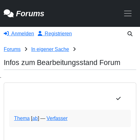
Toggle
Forums
Anmelden
Registrieren
Forums
In eigener Sache
Infos zum Bearbeitungsstand Forum
.
Thema
[
ab
]
—
Verfasser