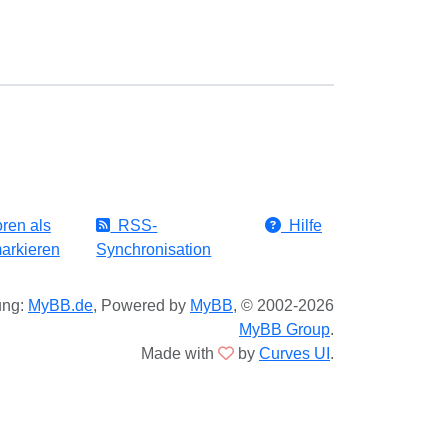
ren als
RSS-
Hilfe
arkieren
Synchronisation
ung:
MyBB.de
, Powered by
MyBB
, © 2002-2026
MyBB Group
.
Made with
by
Curves UI
.