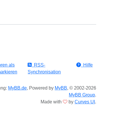
ren als
RSS-
Hilfe
arkieren
Synchronisation
ung:
MyBB.de
, Powered by
MyBB
, © 2002-2026
MyBB Group
.
Made with
by
Curves UI
.