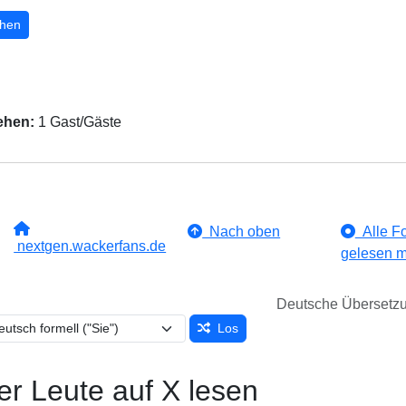
hen
ehen:
1 Gast/Gäste
Nach oben
Alle Fo
nextgen.wackerfans.de
gelesen m
Deutsche Übersetz
Los
er Leute auf X lesen