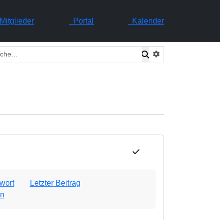
itglieder
Portal
Kalender
wort
Letzter Beitrag
n