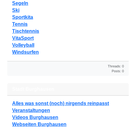
Segeln
Ski
Sportkita
Tennis
Tischtennis
VitaSport
Volleyball
Windsurfen
Threads: 0
Posts: 0
Stadt Burghausen
Alles was sonst (noch) nirgends reinpasst
Veranstaltungen
Videos Burghausen
Webseiten Burghausen