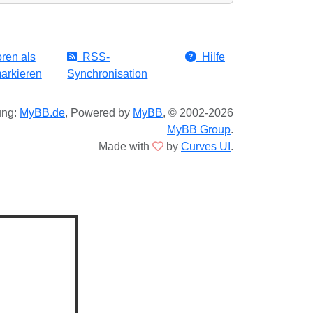
ren als
RSS-
Hilfe
arkieren
Synchronisation
ung:
MyBB.de
, Powered by
MyBB
, © 2002-2026
MyBB Group
.
Made with
by
Curves UI
.