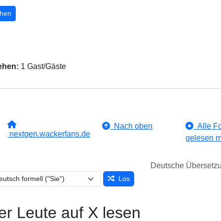
hen
ehen:
1 Gast/Gäste
Nach oben
Alle Fo
nextgen.wackerfans.de
gelesen m
Deutsche Übersetz
Los
er Leute auf X lesen