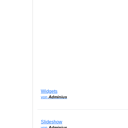
Widgets
von
Adminius
Slideshow
von
Adminius