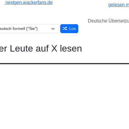
nextgen.wackerfans.de
gelesen m
Deutsche Übersetz
Los
er Leute auf X lesen