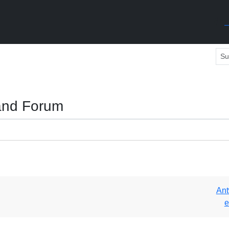
M
and Forum
Ant
e