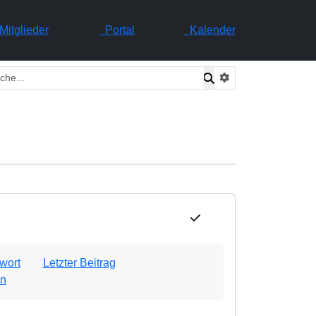
itglieder
Portal
Kalender
wort
Letzter Beitrag
n