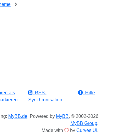
cheme
ren als
RSS-
Hilfe
arkieren
Synchronisation
ung:
MyBB.de
, Powered by
MyBB
, © 2002-2026
MyBB Group
.
Made with
by
Curves UI
.