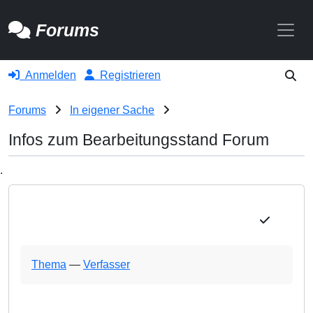
Toggle
Forums
Anmelden
Registrieren
Forums
In eigener Sache
Infos zum Bearbeitungsstand Forum
.
Thema
—
Verfasser