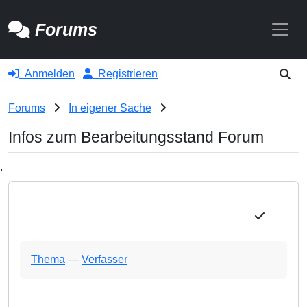
Toggle
Forums
Anmelden
Registrieren
Forums
In eigener Sache
Infos zum Bearbeitungsstand Forum
.
Thema
—
Verfasser