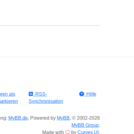
ren als
RSS-
Hilfe
arkieren
Synchronisation
ung:
MyBB.de
, Powered by
MyBB
, © 2002-2026
MyBB Group
.
Made with
by
Curves UI
.