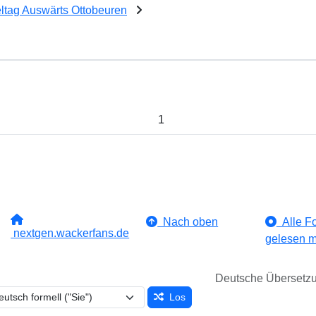
eltag Auswärts Ottobeuren
1
Nach oben
Alle Fo
nextgen.wackerfans.de
gelesen m
Deutsche Übersetz
Los