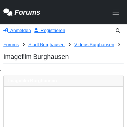
Toggle
Forums
Anmelden
Registrieren
Forums
Stadt Burghausen
Videos Burghausen
Imagefilm Burghausen
.
Imagefilm Burghausen